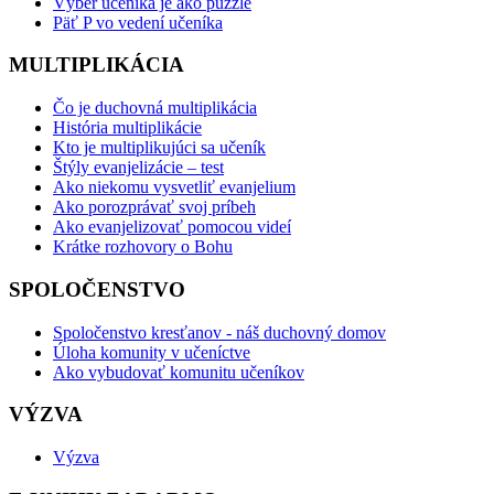
Výber učeníka je ako puzzle
Päť P vo vedení učeníka
MULTIPLIKÁCIA
Čo je duchovná multiplikácia
História multiplikácie
Kto je multiplikujúci sa učeník
Štýly evanjelizácie – test
Ako niekomu vysvetliť evanjelium
Ako porozprávať svoj príbeh
Ako evanjelizovať pomocou videí
Krátke rozhovory o Bohu
SPOLOČENSTVO
Spoločenstvo kresťanov - náš duchovný domov
Úloha komunity v učeníctve
Ako vybudovať komunitu učeníkov
VÝZVA
Výzva