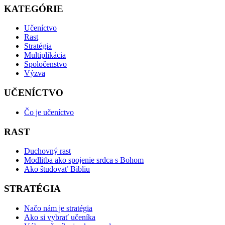
KATEGÓRIE
Učeníctvo
Rast
Stratégia
Multiplikácia
Spoločenstvo
Výzva
UČENÍCTVO
Čo je učeníctvo
RAST
Duchovný rast
Modlitba ako spojenie srdca s Bohom
Ako študovať Bibliu
STRATÉGIA
Načo nám je stratégia
Ako si vybrať učeníka